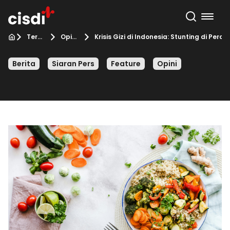
Terbaru
Opini
Krisis Gizi di Indonesia: Stunting di Per
Berita
Siaran Pers
Feature
Opini