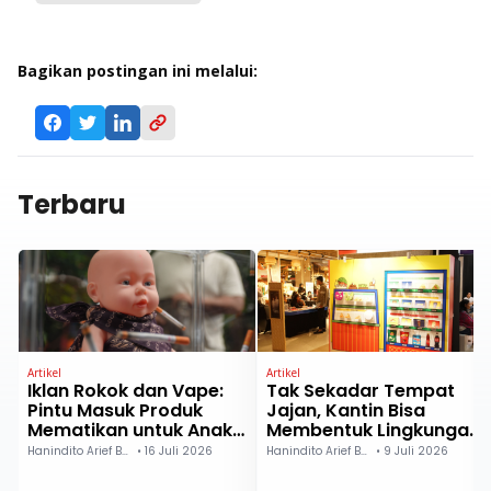
Bagikan postingan ini melalui:
Terbaru
Artikel
Artikel
Iklan Rokok dan Vape:
Tak Sekadar Tempat
Pintu Masuk Produk
Jajan, Kantin Bisa
Mematikan untuk Anak
Membentuk Lingkungan
dan Remaja
Pangan Sehat
Hanindito Arief Buwono
•
16 Juli 2026
Hanindito Arief Buwono
•
9 Juli 2026