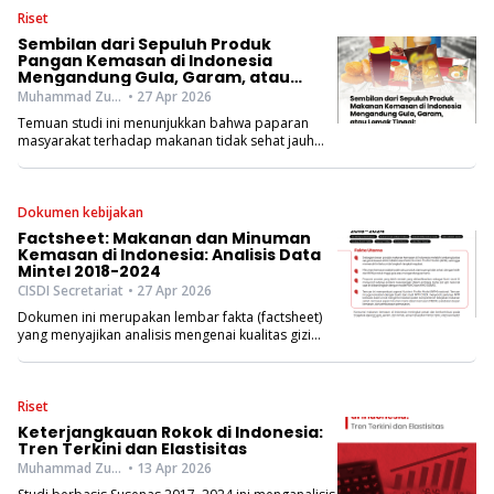
berorientasi pada kepentingan publik.
Riset
Sembilan dari Sepuluh Produk
Pangan Kemasan di Indonesia
Mengandung Gula, Garam, atau
Lemak Tinggi: Temuan Studi Nutrient
Muhammad Zulfiqar Firdaus, Salsabil Rifqi, Nida Adzilah Auliani, Ika Nindyas Ranitadewi, Aliyah Almas
• 27 Apr 2026
Profile Models
Temuan studi ini menunjukkan bahwa paparan
masyarakat terhadap makanan tidak sehat jauh
lebih luas dari yang selama ini diperkirakan,
sekaligus menegaskan urgensi intervensi kebijakan
untuk melindungi kesehatan publik.
Dokumen kebijakan
Factsheet: Makanan dan Minuman
Kemasan di Indonesia: Analisis Data
Mintel 2018-2024
CISDI Secretariat
• 27 Apr 2026
Dokumen ini merupakan lembar fakta (factsheet)
yang menyajikan analisis mengenai kualitas gizi
produk makanan dan minuman kemasan di
Indonesia menggunakan pendekatan Nutrient
Profile Model (NPM).
Riset
Keterjangkauan Rokok di Indonesia:
Tren Terkini dan Elastisitas
Muhammad Zulfiqar Firdaus, Fariza Zahra Kamilah, Beladenta Amalia, Aufia Espressivo, I Dewa Gede Karma Wisana
• 13 Apr 2026