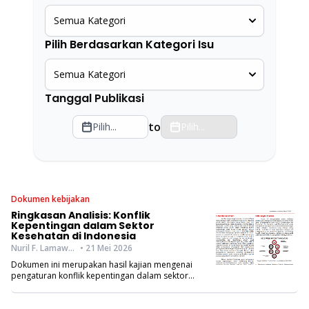
Semua Kategori
Pilih Berdasarkan Kategori Isu
Semua Kategori
Tanggal Publikasi
Tanggal mulai publikasi
Tanggal akhir publikasi
to
Pilih...
Pilih...
Menampilkan 157 postingan.
Dokumen kebijakan
Ringkasan Analisis: Konflik
Kepentingan dalam Sektor
Kesehatan di Indonesia
Nuril F. Lamawatu
• 21 Mei 2026
Dokumen ini merupakan hasil kajian mengenai
pengaturan konflik kepentingan dalam sektor
kesehatan di Indonesia. Kajian ini disusun sebagai
bagian dari upaya memperkuat tata kelola
kesehatan yang transparan, akuntabel, dan