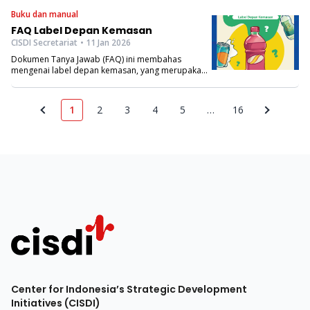
Buku dan manual
FAQ Label Depan Kemasan
CISDI Secretariat
• 11 Jan 2026
Dokumen Tanya Jawab (FAQ) ini membahas
mengenai label depan kemasan, yang merupakan
salah satu instrumen kebijakan pangan guna
mendorong pola makan sehat serta
mengendalikan dan mencegah penyakit tidak
1
2
3
4
5
…
16
menular.
Center for Indonesia’s Strategic Development
Initiatives (CISDI)