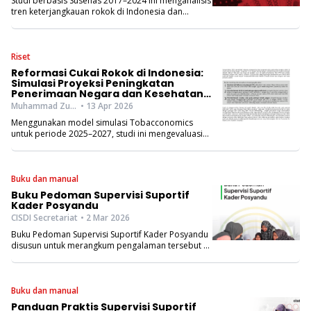
Studi berbasis Susenas 2017–2024 ini menganalisis
tren keterjangkauan rokok di Indonesia dan
elastisitasnya, dengan implikasi penting bagi
kebijakan cukai tembakau.
Riset
Reformasi Cukai Rokok di Indonesia:
Simulasi Proyeksi Peningkatan
Penerimaan Negara dan Kesehatan
Masyarakat
Muhammad Zulfiqar Firdaus, Fariza Zahra Kamilah, Beladenta Amalia, Aufia Espressivo, I Dewa Gede Karma Wisana
• 13 Apr 2026
Menggunakan model simulasi Tobacconomics
untuk periode 2025–2027, studi ini mengevaluasi
skenario reformasi cukai rokok di Indonesia dan
dampaknya terhadap penerimaan negara serta
kesehatan masyarakat.
Buku dan manual
Buku Pedoman Supervisi Suportif
Kader Posyandu
CISDI Secretariat
• 2 Mar 2026
Buku Pedoman Supervisi Suportif Kader Posyandu
disusun untuk merangkum pengalaman tersebut ke
dalam sebuah panduan yang komprehensif. Dalam
dokumen ini dijelaskan kerangka berpikir, peran
dan tanggung jawab, dan tahapan menjalankan
supervisi suportif.
Buku dan manual
Panduan Praktis Supervisi Suportif