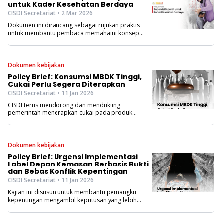
untuk Kader Kesehatan Berdaya
CISDI Secretariat
• 2 Mar 2026
Dokumen ini dirancang sebagai rujukan praktis
untuk membantu pembaca memahami konsep
supervisi suportif, sekaligus mengadopsi tahapan
dan instrumen kerja yang dapat digunakan.
Dokumen kebijakan
Policy Brief: Konsumsi MBDK Tinggi,
Cukai Perlu Segera Diterapkan
CISDI Secretariat
• 11 Jan 2026
CISDI terus mendorong dan mendukung
pemerintah menerapkan cukai pada produk
Minuman Berpemanis Dalam Kemasan (MBDK).
Ringkasan kebijakan ini membahas perkembangan
konsumsi MBDK di Indonesia hingga perubahan
aspek permintaan pada produk MBDK ketika
Dokumen kebijakan
terjadi kenaikan harga (elastisitas).
Policy Brief: Urgensi Implementasi
Label Depan Kemasan Berbasis Bukti
dan Bebas Konflik Kepentingan
CISDI Secretariat
• 11 Jan 2026
Kajian ini disusun untuk membantu pemangku
kepentingan mengambil keputusan yang lebih
lebih strategis, terukur, berbasis bukti dan
berpihak pada kesehatan masyarakat.