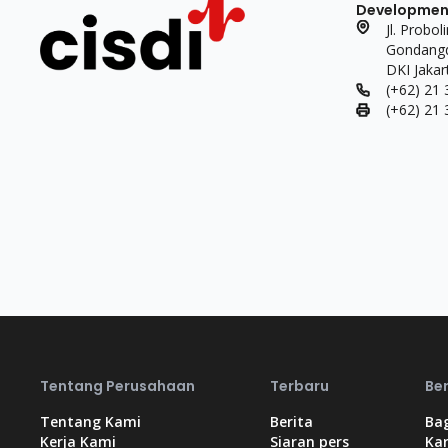
Development 
Jl. Probo
Gondangdi
DKI Jakar
(+62) 21
(+62) 21
Tentang Perusahaan
Terbaru
Be
Tentang Kami
Berita
Bag
Kerja Kami
Siaran pers
Kar