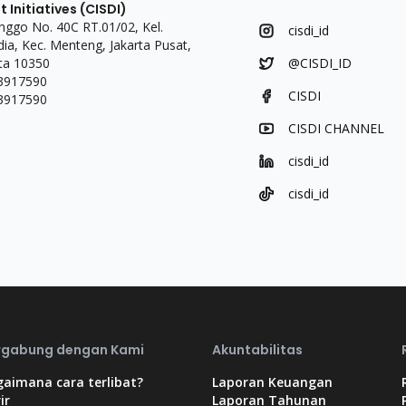
Initiatives (CISDI)
linggo No. 40C RT.01/02, Kel.
cisdi_id
a, Kec. Menteng, Jakarta Pusat,
ta 10350
@CISDI_ID
 3917590
CISDI
 3917590
CISDI CHANNEL
cisdi_id
cisdi_id
rgabung dengan Kami
Akuntabilitas
aimana cara terlibat?
Laporan Keuangan
ir
Laporan Tahunan