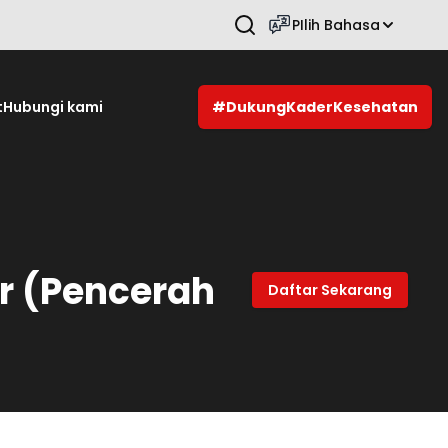
PIlih Bahasa
Tekan Enter untuk mencari.
t
Hubungi kami
#DukungKaderKesehatan
er (Pencerah
Daftar Sekarang