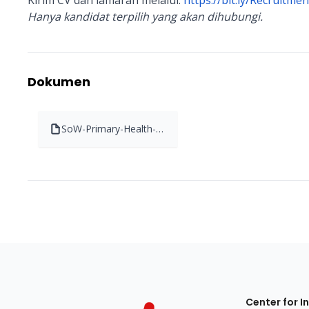
Kirim CV dan lamaran melalui:
https://bit.ly/Recruitm
Hanya kandidat terpilih yang akan dihubungi.
Dokumen
SoW-Primary-Health-
Care-(PHC)-and-
Training-Officer-
CMP.pdf
Center for I