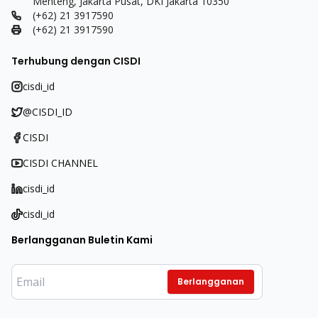
Menteng, Jakarta Pusat, DKI Jakarta 10350
(+62) 21 3917590
(+62) 21 3917590
Terhubung dengan CISDI
cisdi_id
@CISDI_ID
CISDI
CISDI CHANNEL
cisdi_id
cisdi_id
Berlangganan Buletin Kami
Berlangganan