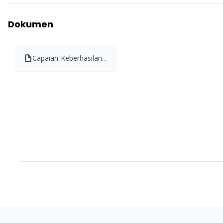
Dokumen
Capaian-Keberhasilan-
PUSPA-Tingkatkan-
Indikator-Penanganan-
Wabah-2pdf-
1675014225927.pdf