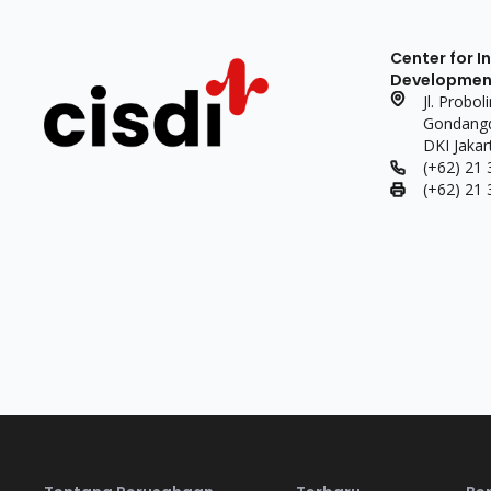
Center for I
Development 
Jl. Probo
Gondangdi
DKI Jakar
(+62) 21
(+62) 21