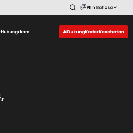
PIlih Bahasa
Tekan Enter untuk mencari.
t
Hubungi kami
#DukungKaderKesehatan
,