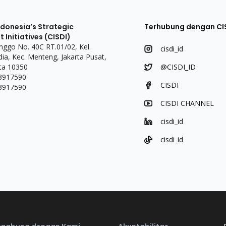
ndonesia’s Strategic
Terhubung dengan CI
Initiatives (CISDI)
linggo No. 40C RT.01/02, Kel.
cisdi_id
a, Kec. Menteng, Jakarta Pusat,
ta 10350
@CISDI_ID
 3917590
CISDI
 3917590
CISDI CHANNEL
cisdi_id
cisdi_id