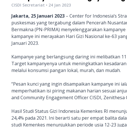
CISDI Secretariat •
24 Jan 2023
Jakarta, 25 Januari 2023
– Center for Indonesia’s Str
puskesmas yang tergabung dalam Pencerah Nusantara
Bermakna (PN-PRIMA) menyelenggarakan kampanye darin
kampanye ini merayakan Hari Gizi Nasional ke-63 ya
Januari 2023.
Kampanye yang berlangsung daring ini melibatkan 11
Target kampanyenya untuk meningkatkan kesadaran 
melalui konsumsi pangan lokal, murah, dan mudah.
“Pesan kunci yang ingin disampaikan kampanye ini 
memperhatikan isi piring makanan harian sesuai anju
and Community Engagement Officer CISDI, Zenithesa G
Hasil Studi Status Gizi Indonesia Kemenkes RI menunj
24,4% pada 2021. Ini berarti satu per empat balita d
studi Kemenkes menunjukkan periode usia 12-23 juga te