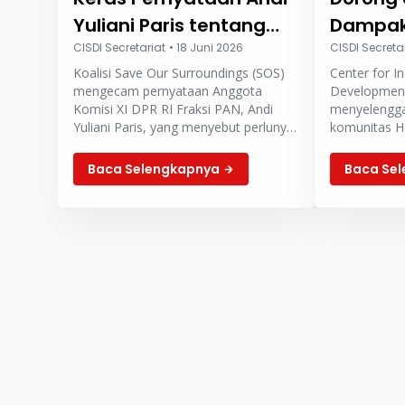
Yuliani Paris tentang
Dampak 
Rokok Murah Untuk
CISDI Secretariat
•
18 Juni 2026
Kota Sat
CISDI Secreta
Koalisi Save Our Surroundings (SOS)
Center for In
Masyarakat Miskin
mengecam pernyataan Anggota
Development 
Komisi XI DPR RI Fraksi PAN, Andi
menyelengga
Yuliani Paris, yang menyebut perlunya
komunitas He
rokok murah yang diproduksi secara
di Kota Satel
legal agar dapat dibeli masyarakat
Tangsel” di 
Baca Selengkapnya
Baca Se
miskin.
Banten.