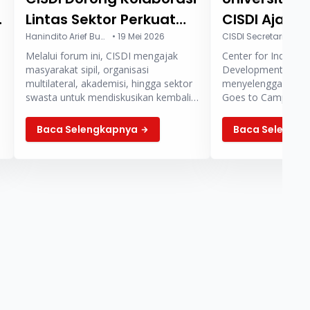
Lintas Sektor Perkuat
CISDI Ajak 
Layanan Kesehatan
Hanindito Arief Buwono
•
19 Mei 2026
Bahas Ekos
CISDI Secretariat
•
12
Melalui forum ini, CISDI mengajak
Center for Indonesia
Primer di WHA 2026
Kesehatan D
masyarakat sipil, organisasi
Development Initiat
multilateral, akademisi, hingga sektor
menyelenggarakan 
swasta untuk mendiskusikan kembali
Goes to Campus (CG
bagaimana arsitektur kesehatan
Andalas, Padang, 
global dapat dibangun agar lebih
pada Rabu (13/5). 
Baca Selengkapnya
Baca Selengk
berkelanjutan dan mampu menjawab
“Dari Kampus & Ca
kebutuhan masyarakat.
Kesehatan Digital I
ini dikemas dalam 
,
yang menghadirkan
serta ahli kesehatan 