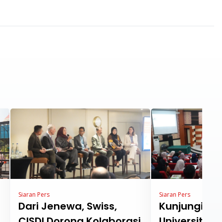
Siaran Pers
Siaran Pers
Dari Jenewa, Swiss,
Kunjungi K
CISDI Dorong Kolaborasi
Universitas 