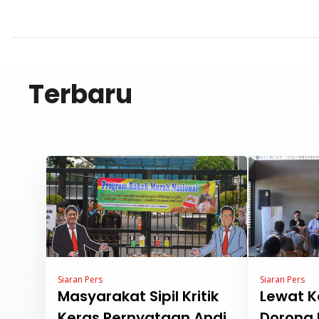
Terbaru
Siaran Pers
Siaran Pers
Masyarakat Sipil Kritik
Lewat K
Keras Pernyataan Andi
Dorong 