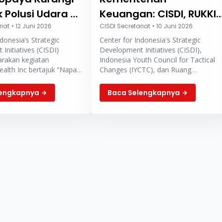
Polusi Udara di
Keuangan: CISDI, RUKKI,
elit
riat
•
12 Juni 2026
dan IYCTC Tolak
CISDI Secretariat
•
10 Juni 2026
donesia’s Strategic
Center for Indonesia's Strategic
Penambahan Lapisan
Initiatives (CISDI)
Development Initiatives (CISDI),
Cukai Rokok Baru
rakan kegiatan
Indonesia Youth Council for Tactical
alth Inc bertajuk “Napas
Changes (IYCTC), dan Ruang
it: Hidup di Tengah Polusi
Kebijakan Kesehatan Indonesia
Tangerang Selatan,
(RUKKI) yang tergabung dalam Koalisi
lengkapnya
Baca Selengkapnya
Save Our Surroundings (SOS)
menggelar aksi satire bertajuk
"Program Rokok Murah Nasional" di
depan Kantor Kementerian Keuangan
Jakarta Pusat.