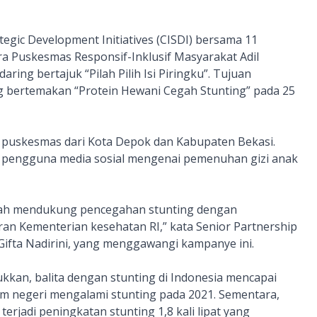
ategic Development Initiatives (CISDI) bersama 11
 Puskesmas Responsif-Inklusif Masyarakat Adil
g bertajuk “Pilah Pilih Isi Piringku”. Tujuan
ng bertemakan “Protein Hewani Cegah Stunting” pada 25
 puskesmas dari Kota Depok dan Kabupaten Bekasi.
pengguna media sosial mengenai pemenuhan gizi anak
ialah mendukung pencegahan stunting dengan
ran Kementerian kesehatan RI,” kata Senior Partnership
ifta Nadirini, yang menggawangi kampanye ini.
ukkan, balita dengan stunting di Indonesia mencapai
alam negeri mengalami stunting pada 2021. Sementara,
rjadi peningkatan stunting 1,8 kali lipat yang