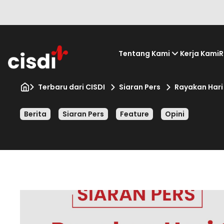
Tentang Kami
Kerja Kami
R
Terbaru dari CISDI
Siaran Pers
Rayakan Hari
Berita
Siaran Pers
Feature
Opini