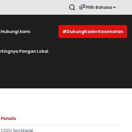
PIlih Bahasa
Tekan Enter untuk mencari.
t
Hubungi kami
#DukungKaderKesehatan
ntingnya Pangan Lokal
Penulis
CISDI Secretariat