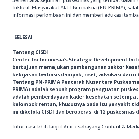
Sementara, sejumlah puskesmas yang terlibat dalam
Inklusif-Masyarakat Aktif Bermakna (PN PRIMA), sala
informasi perlombaan ini dan memberi edukasi tamba
-SELESAI-
Tentang CISDI
Center for Indonesia’s Strategic Development Initi
bertujuan memajukan pembangunan sektor Keseh
kebijakan berbasis dampak, riset, advokasi dan int
Tentang PN-PRIMA Pencerah Nusantara Puskesmas
PRIMA) adalah sebuah program penguatan puskesmas
adalah pemberdayaan kader kesehatan setempat u
kelompok rentan, khususnya pada isu penyakit tida
ini dikelola CISDI dan beroperasi di 12 puskesmas
Informasi lebih lanjut Amru Sebayang Content & Media