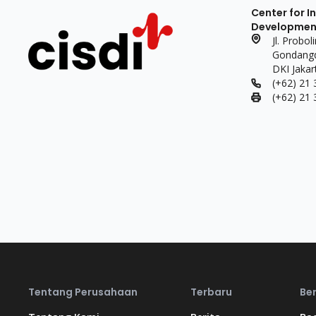
Center for I
Development 
Jl. Probo
Gondangdi
DKI Jakar
(+62) 21
(+62) 21
Tentang Perusahaan
Terbaru
Be