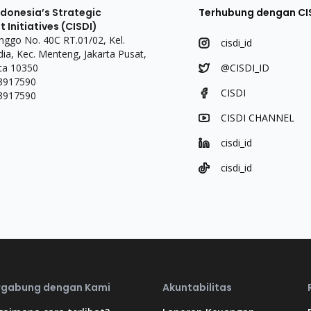
ndonesia’s Strategic
Terhubung dengan CI
Initiatives (CISDI)
linggo No. 40C RT.01/02, Kel.
cisdi_id
a, Kec. Menteng, Jakarta Pusat,
ta 10350
@CISDI_ID
 3917590
CISDI
 3917590
CISDI CHANNEL
cisdi_id
cisdi_id
rgabung dengan Kami
Akuntabilitas