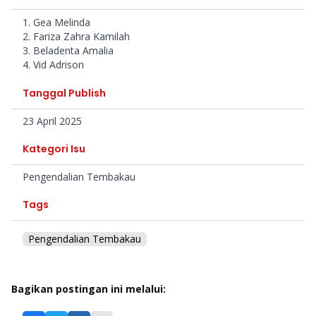
1745221907756.pdf
Indonesiapdf-
1745225604490.pdf
1. Gea Melinda
2. Fariza Zahra Kamilah
3. Beladenta Amalia
4. Vid Adrison
Tanggal Publish
23 April 2025
Kategori Isu
Pengendalian Tembakau
Tags
Pengendalian Tembakau
Bagikan postingan ini melalui: