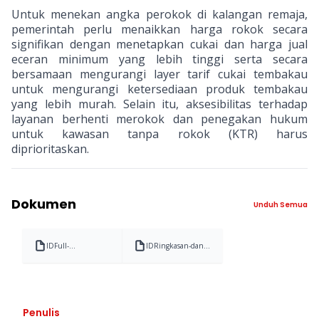
Untuk menekan angka perokok di kalangan remaja,
pemerintah perlu menaikkan harga rokok secara
signifikan dengan menetapkan cukai dan harga jual
eceran minimum yang lebih tinggi serta secara
bersamaan mengurangi layer tarif cukai tembakau
untuk mengurangi ketersediaan produk tembakau
yang lebih murah. Selain itu, aksesibilitas terhadap
layanan berhenti merokok dan penegakan hukum
untuk kawasan tanpa rokok (KTR) harus
diprioritaskan.
Dokumen
Unduh Semua
IDFull-
IDRingkasan-dan-
ReportDampak-
Rekomendasi-
Harga-Rokok-dan-
KebijakanDampak-
Faktor-Sosial-pada-
Harga-Rokok-dan-
Inisiasi-Merokok-
Faktor-Sosial-pada-
Remaja-di-
Inisiasi-Merokok-
Indonesiapdf-
Remaja-di-
Penulis