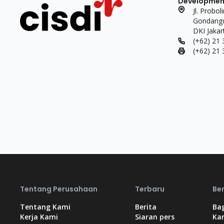
Development 
Jl. Probo
Gondangdi
DKI Jakar
(+62) 21
(+62) 21
Tentang Perusahaan
Terbaru
Be
Tentang Kami
Berita
Bag
Kerja Kami
Siaran pers
Kar