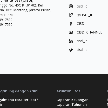
Initiatives (CISDI)
linggo No. 40C RT.01/02, Kel.
cisdi_id
a, Kec. Menteng, Jakarta Pusat,
ta 10350
@CISDI_ID
 3917590
CISDI
 3917590
CISDI CHANNEL
cisdi_id
cisdi_id
rgabung dengan Kami
Akuntabilitas
aimana cara terlibat?
Laporan Keuangan
ir
Laporan Tahunan