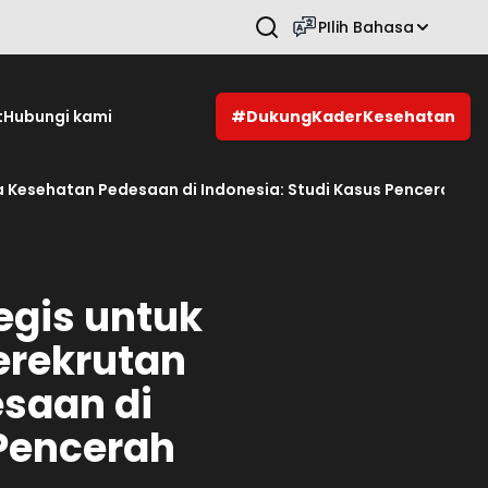
PIlih Bahasa
Tekan Enter untuk mencari.
t
Hubungi kami
#DukungKaderKesehatan
 Kesehatan Pedesaan di Indonesia: Studi Kasus Pencerah N
egis untuk
erekrutan
saan di
 Pencerah