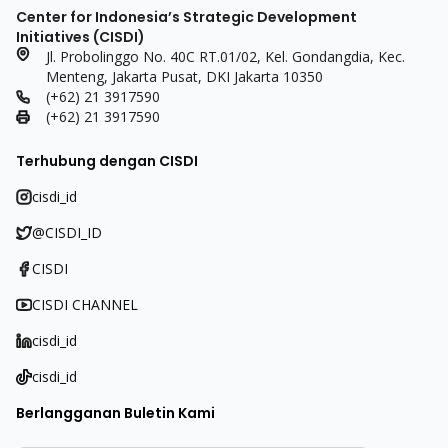
Center for Indonesia’s Strategic Development
Initiatives (CISDI)
Jl. Probolinggo No. 40C RT.01/02, Kel. Gondangdia, Kec.
Menteng, Jakarta Pusat, DKI Jakarta 10350
(+62) 21 3917590
(+62) 21 3917590
Terhubung dengan CISDI
cisdi_id
@CISDI_ID
CISDI
CISDI CHANNEL
cisdi_id
cisdi_id
Berlangganan Buletin Kami