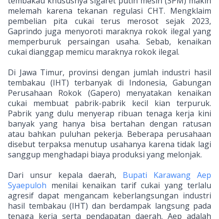
tembakau khususnya sigaret putih mesin (SPM) makin
melemah karena tekanan regulasi CHT. Mengklaim
pembelian pita cukai terus merosot sejak 2023,
Gaprindo juga menyoroti maraknya rokok ilegal yang
memperburuk persaingan usaha. Sebab, kenaikan
cukai dianggap memicu maraknya rokok ilegal.
Di Jawa Timur, provinsi dengan jumlah industri hasil
tembakau (IHT) terbanyak di Indonesia, Gabungan
Perusahaan Rokok (Gapero) menyatakan kenaikan
cukai membuat pabrik-pabrik kecil kian terpuruk.
Pabrik yang dulu menyerap ribuan tenaga kerja kini
banyak yang hanya bisa bertahan dengan ratusan
atau bahkan puluhan pekerja. Beberapa perusahaan
disebut terpaksa menutup usahanya karena tidak lagi
sanggup menghadapi biaya produksi yang melonjak.
Dari unsur kepala daerah,
Bupati Karawang Aep
Syaepuloh
menilai kenaikan tarif cukai yang terlalu
agresif dapat mengancam keberlangsungan industri
hasil tembakau (IHT) dan berdampak langsung pada
tenaga kerja serta pendapatan daerah. Aep adalah