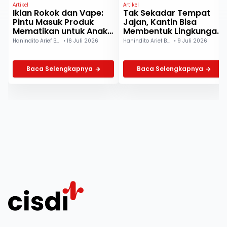
Artikel
Artikel
Iklan Rokok dan Vape:
Tak Sekadar Tempat
Pintu Masuk Produk
Jajan, Kantin Bisa
Mematikan untuk Anak
Membentuk Lingkungan
dan Remaja
Pangan Sehat
Hanindito Arief Buwono
•
16 Juli 2026
Hanindito Arief Buwono
•
9 Juli 2026
Baca Selengkapnya
Baca Selengkapnya