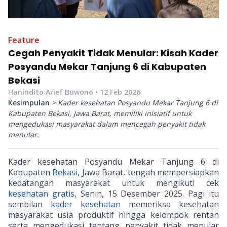
Feature
Cegah Penyakit Tidak Menular: Kisah Kader
Posyandu Mekar Tanjung 6 di Kabupaten
Bekasi
Hanindito Arief Buwono
•
12 Feb 2026
Kesimpulan
> Kader kesehatan Posyandu Mekar Tanjung 6 di
Kabupaten Bekasi, Jawa Barat, memiliki inisiatif untuk
mengedukasi masyarakat dalam mencegah penyakit tidak
menular.
Kader kesehatan Posyandu Mekar Tanjung 6 di
Kabupaten
Bekasi
, Jawa Barat, tengah mempersiapkan
kedatangan masyarakat untuk mengikuti cek
kesehatan gratis
, Senin, 15 Desember 2025. Pagi itu
sembilan
kader kesehatan
memeriksa kesehatan
masyarakat usia produktif hingga kelompok rentan
serta mengedukasi tentang penyakit tidak menular