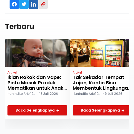
Terbaru
Artikel
Artikel
Iklan Rokok dan Vape:
Tak Sekadar Tempat
Pintu Masuk Produk
Jajan, Kantin Bisa
Mematikan untuk Anak
Membentuk Lingkungan
dan Remaja
Pangan Sehat
Hanindito Arief Buwono
•
16 Juli 2026
Hanindito Arief Buwono
•
9 Juli 2026
Baca Selengkapnya
Baca Selengkapnya