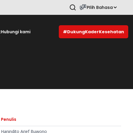
PIlih Bahasa
Tekan Enter untuk mencari.
t
Hubungi kami
#DukungKaderKesehatan
Penulis
Hanindito Arief Buwono