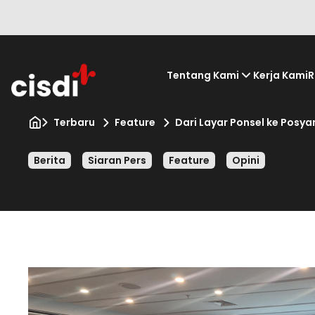
Tentang Kami
Kerja Kami
R
Terbaru
Feature
Dari Layar Ponsel ke Posy
Berita
Siaran Pers
Feature
Opini